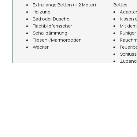
Extra lange Betten (> 2 Meter)
Bettes
Heizung
Adapte
Bad oder Dusche
Kissen 
Flachbildfernseher
Mit dem
Schalldämmung
Ruhiger 
Fliesen-/Marmorboden
Rauchm
Wecker
Feuerlö
Schlüsse
Zugang 