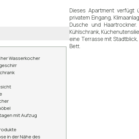
Dieses Apartment verfügt 
privatem Eingang, Klimaanla
Dusche und Haartrockner. 
Kühlschrank, Küchenutensili
eine Terrasse mit Stadtblick,
Bett.
scher Wasserkocher
eschirr
schrank
sicht
e
cher
öbel
tagen mit Aufzug
rodukte
se in der Nähe des