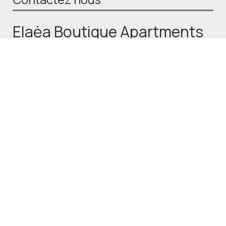
Elaėa Boutique Apartments
Giannakiou Tzelepi 10 - 18531 Piraeus Greece
+30 2104174412
Check-in 15:00 Check-out 11:00
Ouvert 01.01 - 01.01
weather.com/wid_loader/a8d0970ba86254386df866f689d3
Avertissement: Ce site n’est pas un site officiel. Il fournit des
informations sur l’établissement, son numéro de téléphone et
propose un service de réservation en ligne.