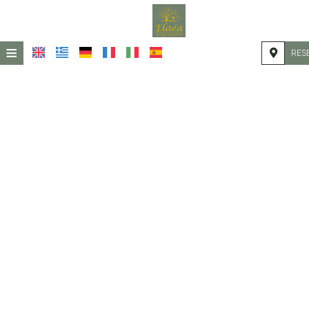
≡
RES
ACCUEIL
EMPLACEMENT
HÉBERGEMENT
INSTALLATIONS
GALERIE DE PHOTOS