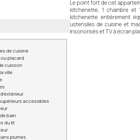
Le point fort de cet appartem
kitchenette, 1 chambre et
kitchenette entièrement éq
ustensiles de cuisine et mac
insonorisés et TV à écran plat. 
es de cuisine
 ou placard
de cuisson
a ville
e
tes
 d'extérieur
supérieurs accessibles
seur
 de bain
s du lit
teur
 sans plumes