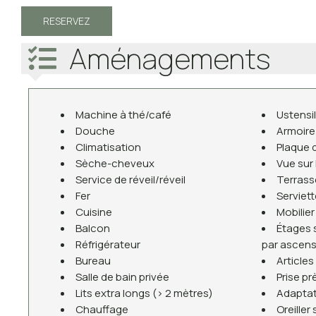
RESERVEZ
Aménagements
Machine à thé/café
Ustensil
Douche
Armoire
Climatisation
Plaque 
Sèche-cheveux
Vue sur l
Service de réveil/réveil
Terrass
Fer
Serviet
Cuisine
Mobilier
Balcon
Étages 
Réfrigérateur
par ascen
Bureau
Articles
Salle de bain privée
Prise prè
Lits extra longs (> 2 mètres)
Adapta
Chauffage
Oreiller