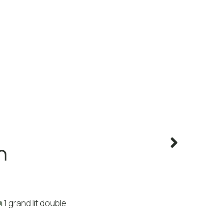
n
1 grand lit double