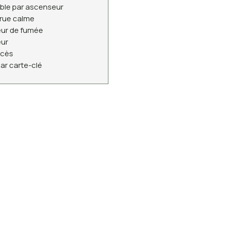
ble par ascenseur
 rue calme
ur de fumée
eur
ccès
ar carte-clé